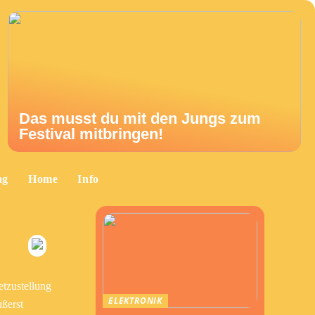
Das musst du mit den Jungs zum
Festival mitbringen!
ng
Home
Info
etzustellung
ELEKTRONIK
ußerst