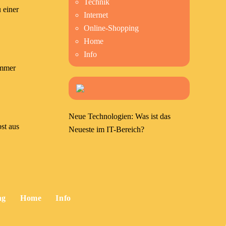
Technik
 einer
Internet
Online-Shopping
Home
Info
ommer
Neue Technologien: Was ist das
bst aus
Neueste im IT-Bereich?
ng
Home
Info