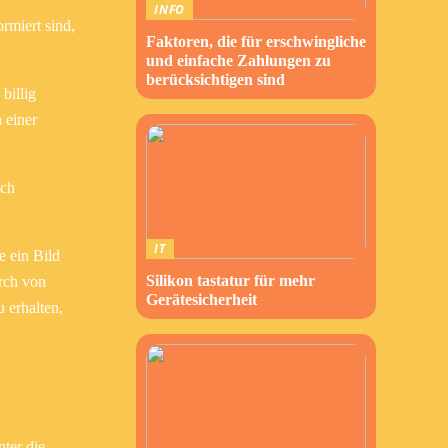
INFO
rmiert sind,
Faktoren, die für erschwingliche
und einfache Zahlungen zu
berücksichtigen sind
billig
 einer
och
IT
e ein Bild
Silikon tastatur für mehr
urch von
Gerätesicherheit
 erhalten,
ter die