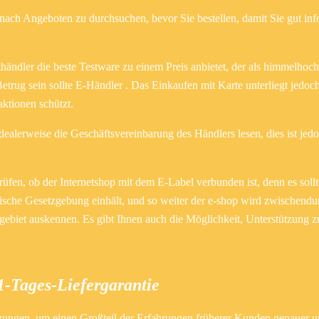
ach Angeboten zu durchsuchen, bevor Sie bestellen, damit Sie gut info
ethändler die beste Testware zu einem Preis anbietet, der als himmelhoch 
rug sein sollte E-Händler . Das Einkaufen mit Karte unterliegt jedoch
ktionen schützt.
dealerweise die Geschäftsvereinbarung des Händlers lesen, dies ist jed
rüfen, ob der Internetshop mit dem E-Label verbunden ist, denn es sollt
nische Gesetzgebung einhält, und so weiter der e-shop wird zwischend
 gebiet auskennen. Es gibt Ihnen auch die Möglichkeit, Unterstützung zu
 1-Tages-Liefergarantie
zungen, um einen Großteil der Erfahrungen früherer Kunden genauer un