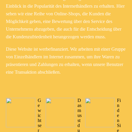
Einblick in die Popularität des Internethändlers zu erhalten. Hier
sehen wir eine Reihe von Online-Shops, die Kunden die
Möglichkeit geben, eine Bewertung über den Service des
Unternehmens abzugeben, die auch für die Entscheidung über
die Kundenzufriedenheit herangezogen werden muss.
Diese Website ist werbefinanziert. Wir arbeiten mit einer Gruppe
von Einzelhändlern im Internet zusammen, um ihre Waren zu
präsentieren und Zahlungen zu erhalten, wenn unsere Benutzer
eine Transaktion abschließen.
G
D
Fi
e
as
n
w
m
d
ic
us
e
ht
st
n
se
d
Si
r
u
e