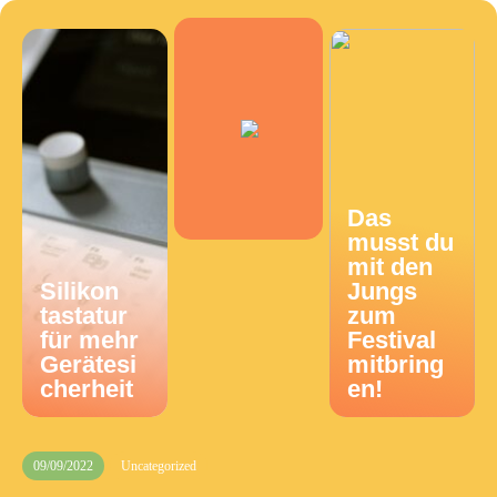
Das
musst du
mit den
Silikon
Jungs
tastatur
zum
für mehr
Festival
Gerätesi
mitbring
cherheit
en!
09/09/2022
Uncategorized