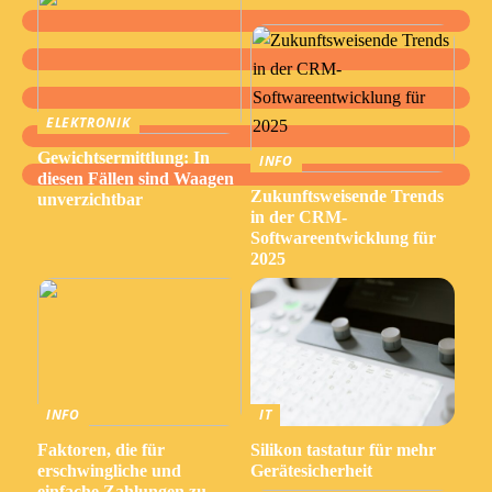
ELEKTRONIK
Gewichtsermittlung: In
INFO
diesen Fällen sind Waagen
Zukunftsweisende Trends
unverzichtbar
in der CRM-
Softwareentwicklung für
2025
INFO
IT
Faktoren, die für
Silikon tastatur für mehr
erschwingliche und
Gerätesicherheit
einfache Zahlungen zu