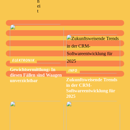
h
ei
t
ELEKTRONIK
Gewichtsermittlung: In
INFO
diesen Fällen sind Waagen
Zukunftsweisende Trends
unverzichtbar
in der CRM-
Softwareentwicklung für
2025