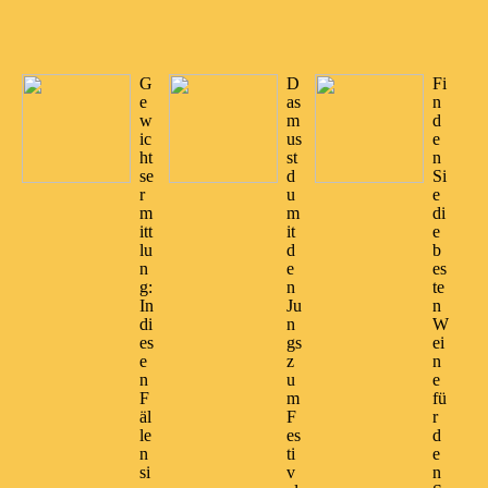
G
D
Fi
e
as
n
w
m
d
ic
us
e
ht
st
n
se
d
Si
r
u
e
m
m
di
itt
it
e
lu
d
b
n
e
es
g:
n
te
In
Ju
n
di
n
W
es
gs
ei
e
z
n
n
u
e
F
m
fü
äl
F
r
le
es
d
n
ti
e
si
v
n