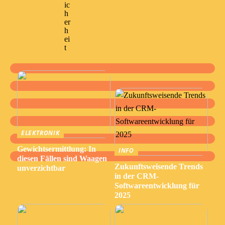
ic
h
er
h
ei
t
ELEKTRONIK
Gewichtsermittlung: In
INFO
diesen Fällen sind Waagen
Zukunftsweisende Trends
unverzichtbar
in der CRM-
Softwareentwicklung für
2025