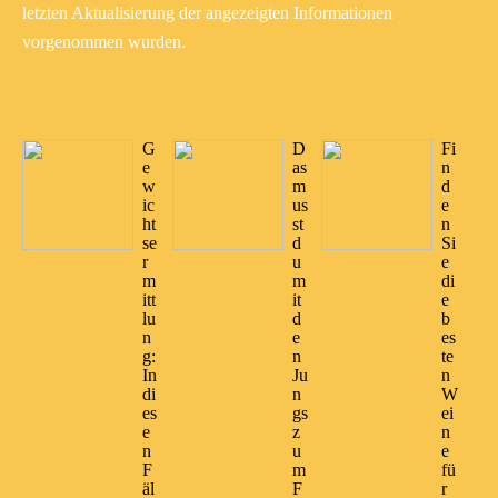
letzten Aktualisierung der angezeigten Informationen
vorgenommen wurden.
G
D
Fi
e
as
n
w
m
d
ic
us
e
ht
st
n
se
d
Si
r
u
e
m
m
di
itt
it
e
lu
d
b
n
e
es
g:
n
te
In
Ju
n
di
n
W
es
gs
ei
e
z
n
n
u
e
F
m
fü
äl
F
r