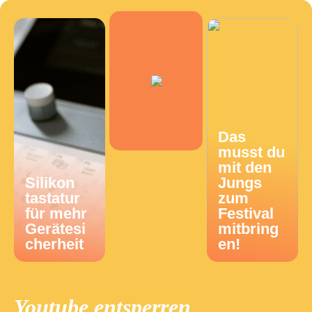
Das
musst du
mit den
Silikon
Jungs
tastatur
zum
für mehr
Festival
Gerätesi
mitbring
cherheit
en!
Youtube entsperren