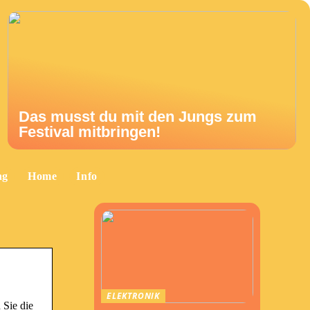
Das musst du mit den Jungs zum
Festival mitbringen!
ng
Home
Info
ELEKTRONIK
 Sie die