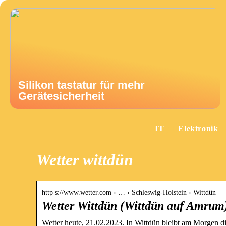
Silikon tastatur für mehr
Gerätesicherheit
IT
Elektronik
Wetter wittdün
http s://www.wetter.com › … › Schleswig-Holstein › Wittdün
Wetter Wittdün (Wittdün auf Amrum)
Wetter heute, 21.02.2023. In Wittdün bleibt am Morgen 