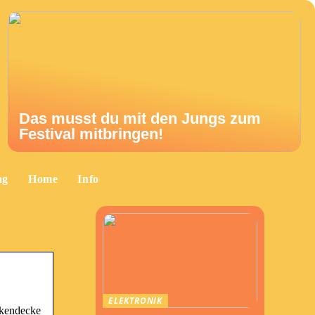
Das musst du mit den Jungs zum
Festival mitbringen!
ng
Home
Info
ELEKTRONIK
lkendecke