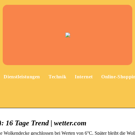
Dienstleistungen
Technik
Internet
Online-Shoppi
: 16 Tage Trend | wetter.com
die Wolkendecke geschlossen bei Werten von 6°C. Später bleibt die Wo