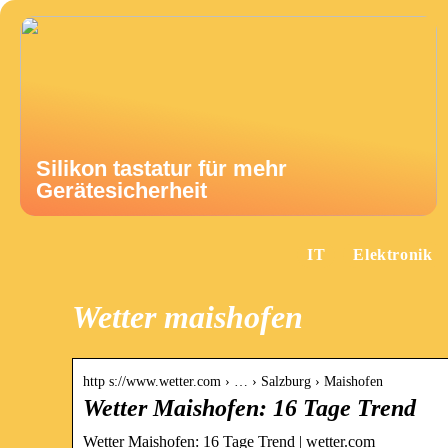
Silikon tastatur für mehr
Gerätesicherheit
IT
Elektronik
Wetter maishofen
http s://www.wetter.com › … › Salzburg › Maishofen
Wetter Maishofen: 16 Tage Trend
Wetter Maishofen: 16 Tage Trend | wetter.com