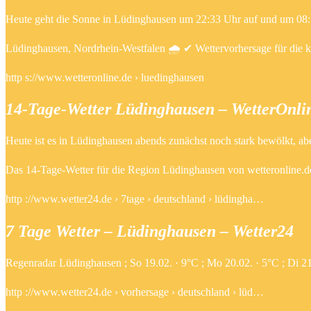
Heute geht die Sonne in Lüdinghausen um 22:33 Uhr auf und um 08:5
Lüdinghausen, Nordrhein-Westfalen 🌧️ ✔ Wettervorhersage für die 
http s://www.wetteronline.de › luedinghausen
14-Tage-Wetter Lüdinghausen – WetterOnli
Heute ist es in Lüdinghausen abends zunächst noch stark bewölkt, abe
Das 14-Tage-Wetter für die Region Lüdinghausen von wetteronline.d
http ://www.wetter24.de › 7tage › deutschland › lüdingha…
7 Tage Wetter – Lüdinghausen – Wetter24
Regenradar Lüdinghausen ; So 19.02. · 9°C ; Mo 20.02. · 5°C ; Di 21
http ://www.wetter24.de › vorhersage › deutschland › lüd…