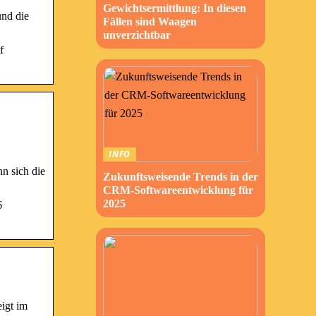
Gewichtsermittlung: In diesen
und die
Fällen sind Waagen
unverzichtbar
f
INFO
n sich die
Zukunftsweisende Trends in der
CRM-Softwareentwicklung für
2025
6
eigt im