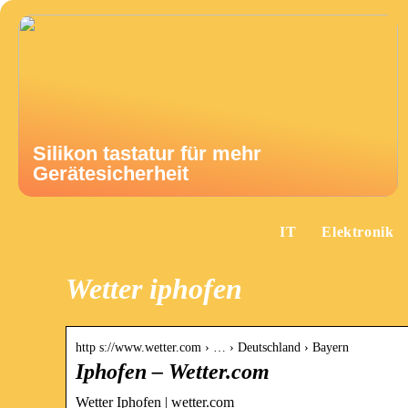
Silikon tastatur für mehr
Gerätesicherheit
IT
Elektronik
Wetter iphofen
http s://www.wetter.com › … › Deutschland › Bayern
Iphofen – Wetter.com
Wetter Iphofen | wetter.com