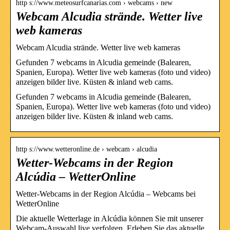
http s://www.meteosurfcanarias.com › webcams › new
Webcam Alcudia strände. Wetter live
web kameras
Webcam Alcudia strände. Wetter live web kameras
Gefunden 7 webcams in Alcudia gemeinde (Balearen,
Spanien, Europa). Wetter live web kameras (foto und video)
anzeigen bilder live. Küsten & inland web cams.
Gefunden 7 webcams in Alcudia gemeinde (Balearen,
Spanien, Europa). Wetter live web kameras (foto und video)
anzeigen bilder live. Küsten & inland web cams.
http s://www.wetteronline.de › webcam › alcudia
Wetter-Webcams in der Region
Alcúdia – WetterOnline
Wetter-Webcams in der Region Alcúdia – Webcams bei
WetterOnline
Die aktuelle Wetterlage in Alcúdia können Sie mit unserer
Webcam-Auswahl live verfolgen. Erleben Sie das aktuelle