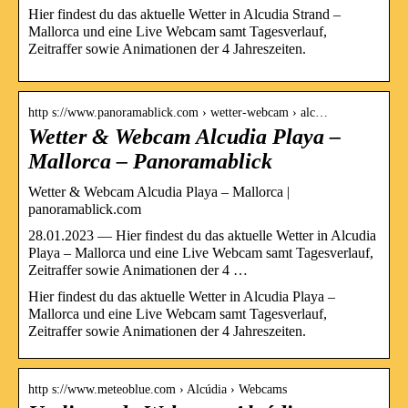
Hier findest du das aktuelle Wetter in Alcudia Strand –
Mallorca und eine Live Webcam samt Tagesverlauf,
Zeitraffer sowie Animationen der 4 Jahreszeiten.
http s://www.panoramablick.com › wetter-webcam › alc…
Wetter & Webcam Alcudia Playa –
Mallorca – Panoramablick
Wetter & Webcam Alcudia Playa – Mallorca |
panoramablick.com
28.01.2023 — Hier findest du das aktuelle Wetter in Alcudia
Playa – Mallorca und eine Live Webcam samt Tagesverlauf,
Zeitraffer sowie Animationen der 4 …
Hier findest du das aktuelle Wetter in Alcudia Playa –
Mallorca und eine Live Webcam samt Tagesverlauf,
Zeitraffer sowie Animationen der 4 Jahreszeiten.
http s://www.meteoblue.com › Alcúdia › Webcams