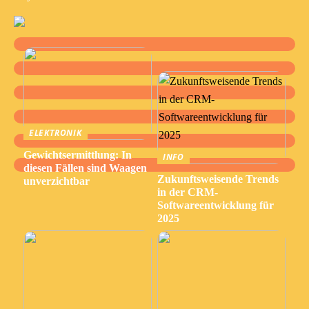
ELEKTRONIK
Gewichtsermittlung: In
INFO
diesen Fällen sind Waagen
Zukunftsweisende Trends
unverzichtbar
in der CRM-
Softwareentwicklung für
2025