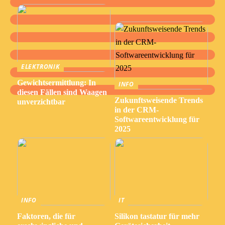
ELEKTRONIK
Gewichtsermittlung: In
INFO
diesen Fällen sind Waagen
Zukunftsweisende Trends
unverzichtbar
in der CRM-
Softwareentwicklung für
2025
INFO
IT
Faktoren, die für
Silikon tastatur für mehr