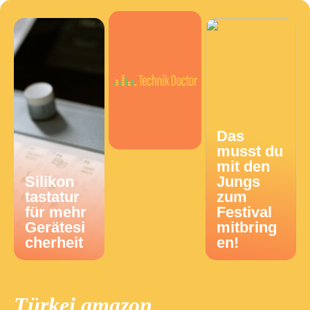
Das
musst du
mit den
Silikon
Jungs
tastatur
zum
für mehr
Festival
Gerätesi
mitbring
cherheit
en!
Türkei amazon