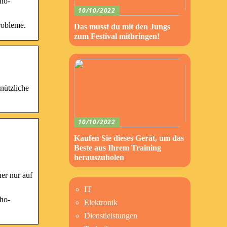
ho-
10/10/2022
robleme.
Das musst du mit den Jungs
zum Festival mitbringen!
nützliche
10/10/2022
Kaufen Sie dieses Gerät, um das
Beste aus Ihrem Training
herauszuholen
er nur auf
IT
ho-
Elektronik
Dienstleistungen