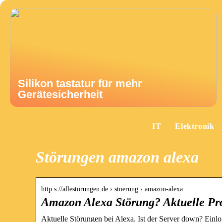
Silikon tastatur für mehr
Gerätesicherheit
IT
Elektronik
Störungen amazon alexa
http s://allestörungen.de › stoerung › amazon-alexa
Amazon Alexa Störung? Aktuelle Pr
Aktuelle Störungen bei Alexa. Ist der Server down? Einlog