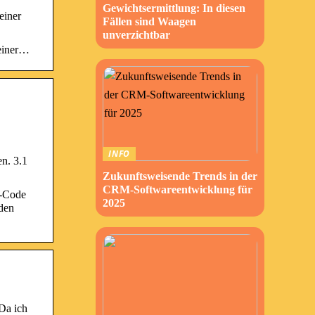
Gewichtsermittlung: In diesen
einer
Fällen sind Waagen
unverzichtbar
 einer…
INFO
n. 3.1
Zukunftsweisende Trends in der
CRM-Softwareentwicklung für
R-Code
2025
 den
Da ich