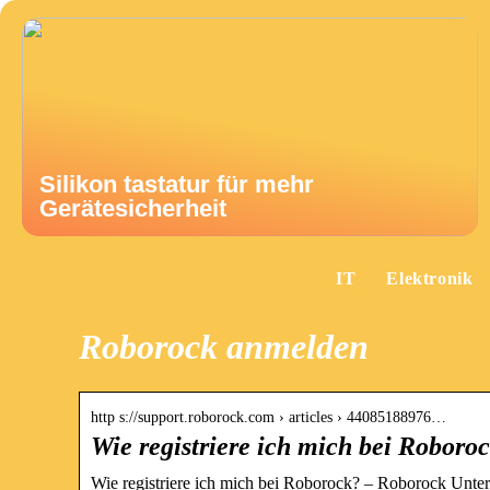
Silikon tastatur für mehr
Gerätesicherheit
IT
Elektronik
Roborock anmelden
http s://support.roborock.com › articles › 44085188976…
Wie registriere ich mich bei Roboro
Wie registriere ich mich bei Roborock? – Roborock Unter