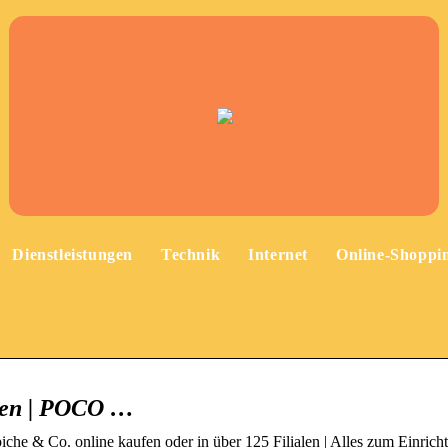
Dienstleistungen
Technik
Internet
Online-Shoppi
llen | POCO …
he & Co. online kaufen oder in über 125 Filialen | Alles zum Einrich