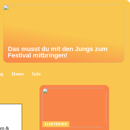
Das musst du mit den Jungs zum
Festival mitbringen!
ng
Home
Info
ELEKTRONIK
ten &