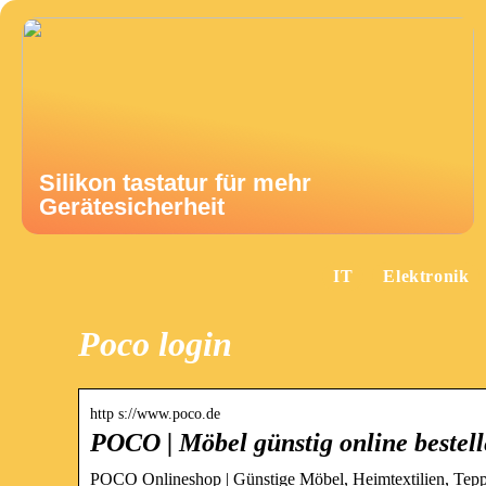
Silikon tastatur für mehr
Gerätesicherheit
IT
Elektronik
Poco login
http s://www.poco.de
POCO | Möbel günstig online beste
POCO Onlineshop | Günstige Möbel, Heimtextilien, Teppic