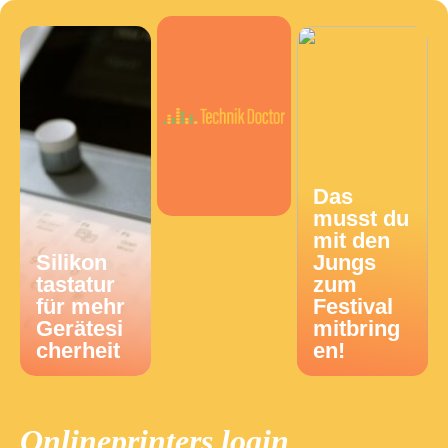
Das
musst du
mit den
Silikon
Jungs
tastatur
zum
für mehr
Festival
Gerätesi
mitbring
cherheit
en!
Onlineprinters login