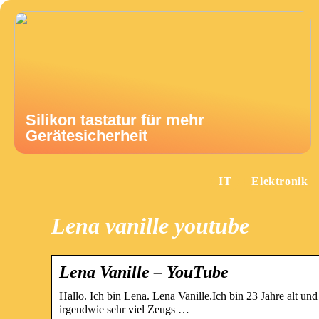
Silikon tastatur für mehr
Gerätesicherheit
IT
Elektronik
Lena vanille youtube
Lena Vanille – YouTube
Hallo. Ich bin Lena. Lena Vanille.Ich bin 23 Jahre alt u
irgendwie sehr viel Zeugs …