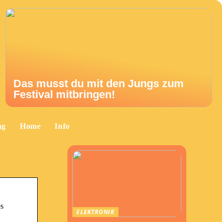
Das musst du mit den Jungs zum
Festival mitbringen!
ng
Home
Info
es
ELEKTRONIK