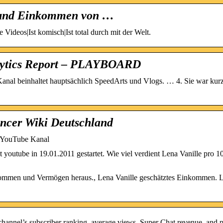
n und Einkommen von …
Videos|Ist komisch|Ist total durch mit der Welt.
lytics Report – PLAYBOARD
anal beinhaltet hauptsächlich SpeedArts und Vlogs. … 4. Sie war kurz
encer Wiki Deutschland
 YouTube Kanal
 youtube in 19.01.2011 gestartet. Wie viel verdient Lena Vanille pro 1
nkommen und Vermögen heraus., Lena Vanille geschätztes Einkommen. L
 channel’s subscriber ranking, average views, Super Chat revenue, and 