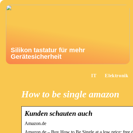
Silikon tastatur für mehr
Gerätesicherheit
IT
Elektronik
How to be single amazon
Kunden schauten auch
Amazon.de
Amazon.de – Buy How to Be Single at a low price; free del