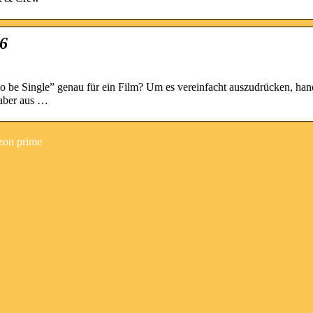
16
o be Single” genau für ein Film? Um es vereinfacht auszudrücken, hand
 aber aus …
zon prime