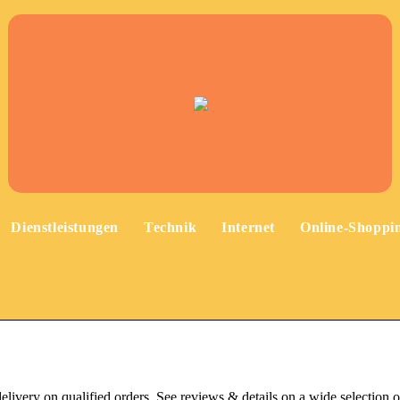
Dienstleistungen
Technik
Internet
Online-Shoppi
ivery on qualified orders. See reviews & details on a wide selection o