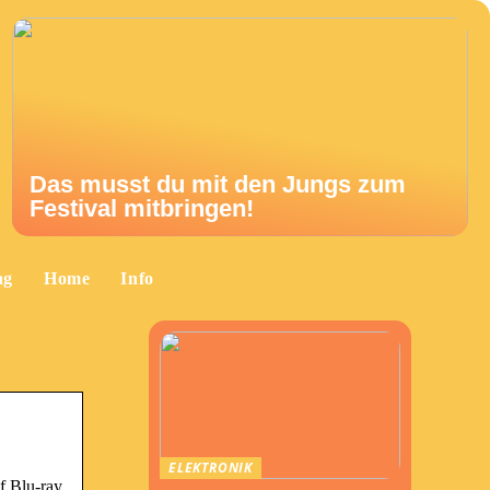
Das musst du mit den Jungs zum
Festival mitbringen!
ng
Home
Info
ELEKTRONIK
f Blu-ray