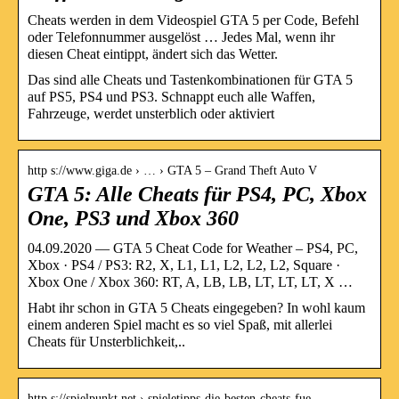
Cheats werden in dem Videospiel GTA 5 per Code, Befehl
oder Telefonnummer ausgelöst … Jedes Mal, wenn ihr
diesen Cheat eintippt, ändert sich das Wetter.
Das sind alle Cheats und Tastenkombinationen für GTA 5
auf PS5, PS4 und PS3. Schnappt euch alle Waffen,
Fahrzeuge, werdet unsterblich oder aktiviert
http s://www.giga.de › … › GTA 5 – Grand Theft Auto V
GTA 5: Alle Cheats für PS4, PC, Xbox
One, PS3 und Xbox 360
04.09.2020 — GTA 5 Cheat Code for Weather – PS4, PC,
Xbox · PS4 / PS3: R2, X, L1, L1, L2, L2, L2, Square ·
Xbox One / Xbox 360: RT, A, LB, LB, LT, LT, LT, X …
Habt ihr schon in GTA 5 Cheats eingegeben? In wohl kaum
einem anderen Spiel macht es so viel Spaß, mit allerlei
Cheats für Unsterblichkeit,..
http s://spielpunkt.net › spieletipps-die-besten-cheats-fue…