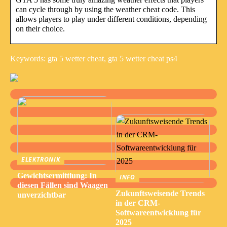
can cycle through by using the weather cheat code. This
allows players to play under different conditions, depending
on their choice.
Keywords: gta 5 wetter cheat, gta 5 wetter cheat ps4
ELEKTRONIK
Gewichtsermittlung: In
INFO
diesen Fällen sind Waagen
Zukunftsweisende Trends
unverzichtbar
in der CRM-
Softwareentwicklung für
2025