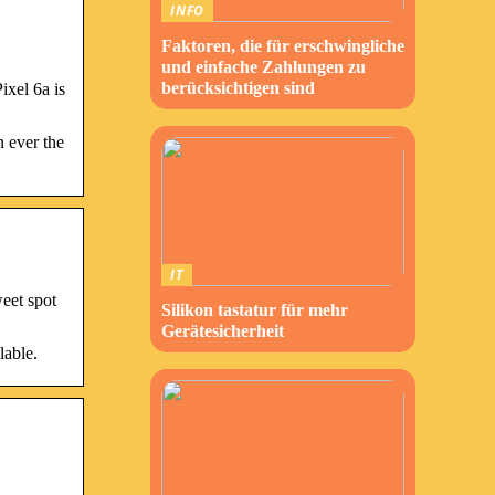
INFO
Faktoren, die für erschwingliche
und einfache Zahlungen zu
berücksichtigen sind
ixel 6a is
n ever the
IT
eet spot
Silikon tastatur für mehr
Gerätesicherheit
lable.