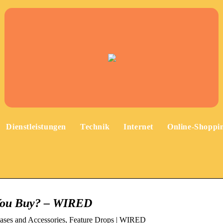
Dienstleistungen
Technik
Internet
Online-Shoppi
 You Buy? – WIRED
ases and Accessories, Feature Drops | WIRED