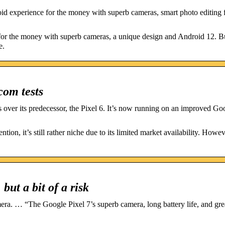
d experience for the money with superb cameras, smart photo editing 
for the money with superb cameras, a unique design and Android 12. Bu
e.
com tests
over its predecessor, the Pixel 6. It’s now running on an improved Go
on, it’s still rather niche due to its limited market availability. Howev
but a bit of a risk
ra. … “The Google Pixel 7’s superb camera, long battery life, and gre