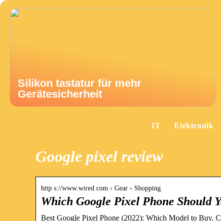
Silikon tastatur für mehr
Gerätesicherheit
IT
Elektronik
Google pixel review
http s://www.wired.com › Gear › Shopping
Which Google Pixel Phone Should
Best Google Pixel Phone (2022): Which Model to Buy, C