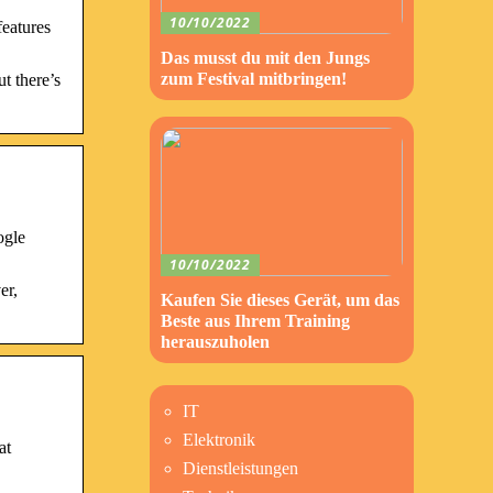
10/10/2022
features
Das musst du mit den Jungs
zum Festival mitbringen!
t there’s
ogle
10/10/2022
er,
Kaufen Sie dieses Gerät, um das
Beste aus Ihrem Training
herauszuholen
IT
Elektronik
at
Dienstleistungen