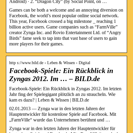
Android) · 2. “Dragon City” (by Social Point, on …
Games can be both a welcome and an annoying diversion on
Facebook, the world’s most popular online social network.
This year, Facebook crossed a big milestone _ reaching 1
billion active users. Game companies such as “FarmVille”
creator Zynga Inc. and Rovio Entertainment Ltd. of “Angry
Birds” fame seek to tap into that vast base of users to gain
more players for their games.
http s://www.bild.de › Leben & Wissen › Digital
Facebook-Spiele: Ein Rückblick in
Zyngas 2012. Im … – BILD.de
Facebook-Spiele: Ein Rückblick in Zyngas 2012. Im letzten
Jahr fing der Spielegigant plötzlich an zu straucheln. Wie
kam es dazu? | Leben & Wissen | BILD.de
02.01.2013 — Zynga war in den letzten Jahren der
Hauptentwickler für kostenlose Spiele auf Facebook. Mit
„FarmVille“ wurde das Unternehmen berühmt und …
Zynga war in den letzten Jahren der Hauptentwickler für