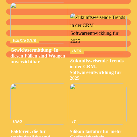
ELEKTRONIK
Gewichtsermittlung: In
INFO
diesen Fällen sind Waagen
Zukunftsweisende Trends
unverzichtbar
in der CRM-
Softwareentwicklung für
2025
INFO
IT
Faktoren, die für
Silikon tastatur für mehr