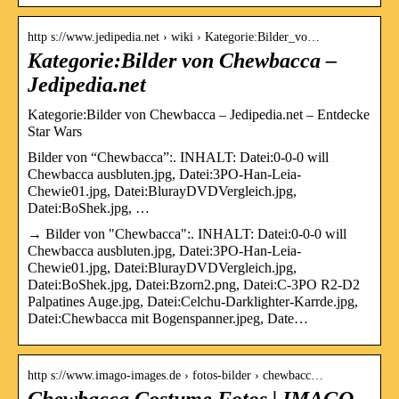
http s://www.jedipedia.net › wiki › Kategorie:Bilder_vo…
Kategorie:Bilder von Chewbacca –
Jedipedia.net
Kategorie:Bilder von Chewbacca – Jedipedia.net – Entdecke
Star Wars
Bilder von “Chewbacca”:. INHALT: Datei:0-0-0 will
Chewbacca ausbluten.jpg, Datei:3PO-Han-Leia-
Chewie01.jpg, Datei:BlurayDVDVergleich.jpg,
Datei:BoShek.jpg, …
→ Bilder von "Chewbacca":. INHALT: Datei:0-0-0 will
Chewbacca ausbluten.jpg, Datei:3PO-Han-Leia-
Chewie01.jpg, Datei:BlurayDVDVergleich.jpg,
Datei:BoShek.jpg, Datei:Bzorn2.png, Datei:C-3PO R2-D2
Palpatines Auge.jpg, Datei:Celchu-Darklighter-Karrde.jpg,
Datei:Chewbacca mit Bogenspanner.jpeg, Date…
http s://www.imago-images.de › fotos-bilder › chewbacc…
Chewbacca Costume Fotos | IMAGO