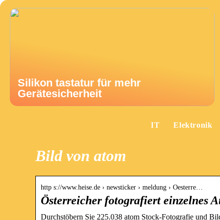
Silikon tastatur für mehr
Gerätesicherheit
IT
Elektronik
Bild von atom
http s://www.heise.de › newsticker › meldung › Oesterre…
Österreicher fotografiert einzelnes A
Durchstöbern Sie 225.038 atom Stock-Fotografie und Bil