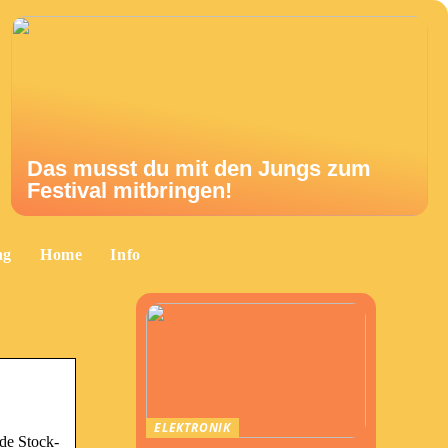
Das musst du mit den Jungs zum
Festival mitbringen!
ng
Home
Info
ELEKTRONIK
de Stock-