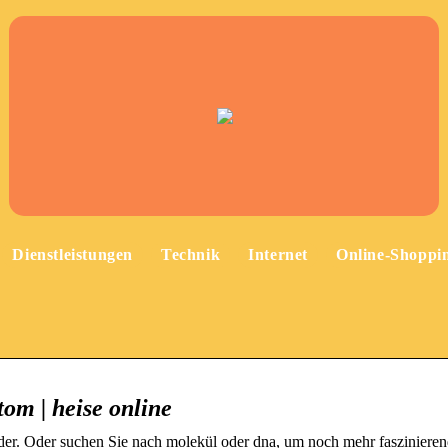
Dienstleistungen
Technik
Internet
Online-Shoppi
tom | heise online
der. Oder suchen Sie nach molekül oder dna, um noch mehr faszinieren