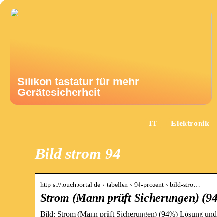
Silikon tastatur für mehr
Gerätesicherheit
IT
Elektronik
Bild strom 94
http s://touchportal.de › tabellen › 94-prozent › bild-stro…
Strom (Mann prüft Sicherungen) (9
Bild: Strom (Mann prüft Sicherungen) (94%) Lösung und 