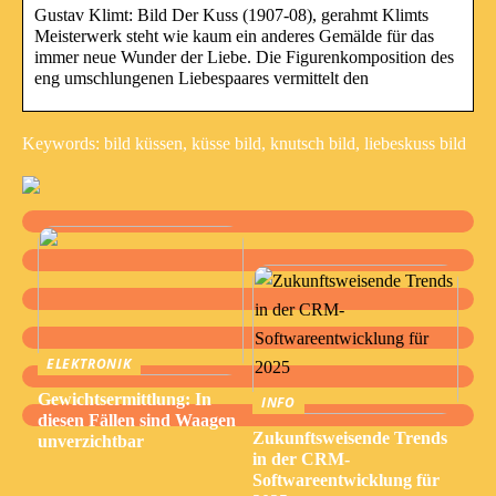
Gustav Klimt: Bild Der Kuss (1907-08), gerahmt Klimts
Meisterwerk steht wie kaum ein anderes Gemälde für das
immer neue Wunder der Liebe. Die Figurenkomposition des
eng umschlungenen Liebespaares vermittelt den
Keywords: bild küssen, küsse bild, knutsch bild, liebeskuss bild
ELEKTRONIK
Gewichtsermittlung: In
INFO
diesen Fällen sind Waagen
Zukunftsweisende Trends
unverzichtbar
in der CRM-
Softwareentwicklung für