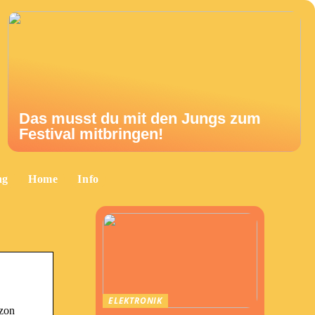
Das musst du mit den Jungs zum
Festival mitbringen!
ng
Home
Info
ELEKTRONIK
azon