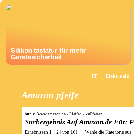
Silikon tastatur für mehr
Gerätesicherheit
IT
Elektronik
Amazon pfeife
http s://www.amazon.de › Pfeifen › k=Pfeifen
Suchergebnis Auf Amazon.de Für: P
Ergebnissen 1 – 24 von 101 — Wähle die Kategorie aus, i