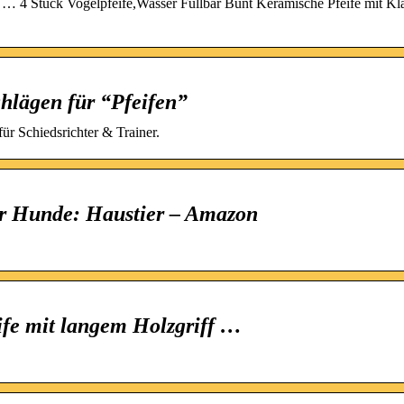
en. … 4 Stück Vogelpfeife,Wasser Füllbar Bunt Keramische Pfeife mit K
hlägen für “Pfeifen”
für Schiedsrichter & Trainer.
ür Hunde: Haustier – Amazon
ife mit langem Holzgriff …