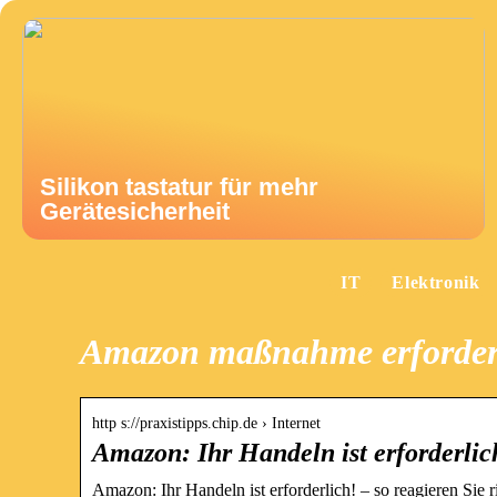
Silikon tastatur für mehr
Gerätesicherheit
IT
Elektronik
Amazon maßnahme erforder
http s://praxistipps.chip.de › Internet
Amazon: Ihr Handeln ist erforderlich
Amazon: Ihr Handeln ist erforderlich! – so reagieren Sie 