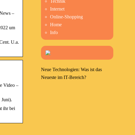
Technik
Internet
 News –
Online-Shopping
Home
.2022 um
Info
Cent. U.a.
Neue Technologien: Was ist das
Neueste im IT-Bereich?
me Video –
 Juni).
 ihr bei