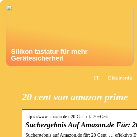
Silikon tastatur für mehr
Gerätesicherheit
IT
Elektronik
20 cent von amazon prime
http s://www.amazon.de › 20-Cent › k=20+Cent
Suchergebnis Auf Amazon.de Für: 2
Suchergebnis auf Amazon.de für: 20 Cent. … effektivo E