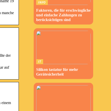
hälfte 19
INFO
Faktoren, die für erschwingliche
en manche
und einfache Zahlungen zu
berücksichtigen sind
lte der
IT
ar auf
Silikon tastatur für mehr
Gerätesicherheit
n einem