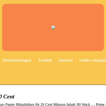
Dienstleistungen
Technik
Internet
Online-Shoppi
0 Cent
uro Papier Münzhülsen für 20 Cent Münzen Inhalt: 80 Stück … Prime 