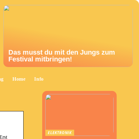
Das musst du mit den Jungs zum
Festival mitbringen!
ng
Home
Info
ELEKTRONIK
Erst