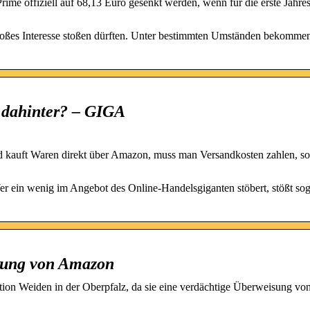
me offiziell auf 68,13 Euro gesenkt werden, wenn für die erste Jahres
roßes Interesse stoßen dürften. Unter bestimmten Umständen bekomm
t dahinter? – GIGA
kauft Waren direkt über Amazon, muss man Versandkosten zahlen, sol
Wer ein wenig im Angebot des Online-Handelsgiganten stöbert, stößt sog
sung von Amazon
on Weiden in der Oberpfalz, da sie eine verdächtige Überweisung vo